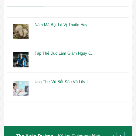
Nấm Mã Bột Là Vị Thuốc Hay ...
Tập Thể Dục Làm Giảm Nguy C...
Ung Thư Vú Bắt Đầu Và Lây L...
Thọ Xuân Đường
– Kỷ lục Guinness Nhà