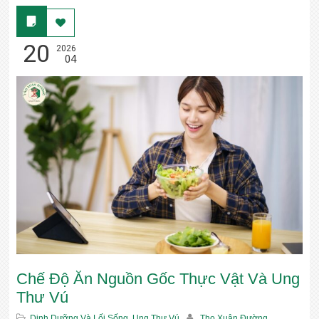
20
2026
04
Chế Độ Ăn Nguồn Gốc Thực Vật Và Ung
Thư Vú
Dinh Dưỡng Và Lối Sống
,
Ung Thư Vú
Thọ Xuân Đường