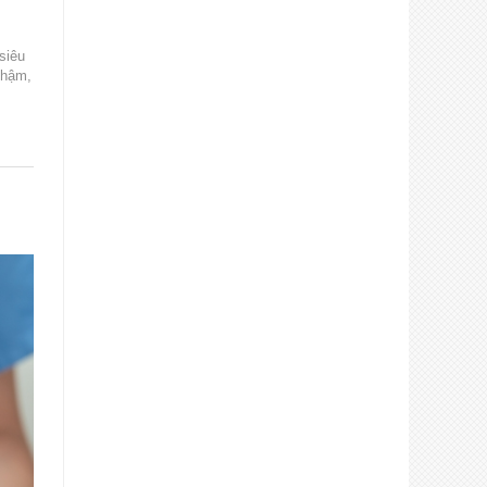
siêu
 chậm,