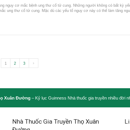
tăng nguy cơ mắc bệnh ung thư cổ tử cung. Những người không có bất kỳ yế
mắc ung thư cổ tử cung. Mặc dù các yếu tố nguy cơ này có thể làm tăng ng
1
2
3
ọ Xuân Đường
– Kỷ lục Guinness Nhà thuốc gia truyền nhiều đời n
Nhà Thuốc Gia Truyền Thọ Xuân
L
Đường