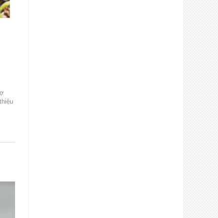
rợ
thiệu