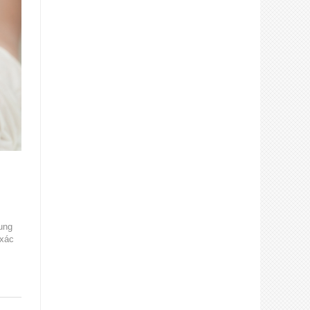
cung
 xác