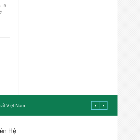
u tố
uy
hất Việt Nam
iên Hệ