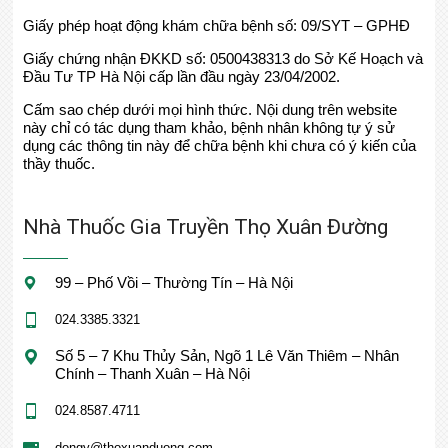
Giấy phép hoạt động khám chữa bệnh số: 09/SYT – GPHĐ
Giấy chứng nhận ĐKKD số: 0500438313 do Sở Kế Hoạch và
Đầu Tư TP Hà Nội cấp lần đầu ngày 23/04/2002.
Cấm sao chép dưới mọi hình thức. Nội dung trên website
này chỉ có tác dụng tham khảo, bệnh nhân không tự ý sử
dụng các thông tin này để chữa bệnh khi chưa có ý kiến của
thầy thuốc.
Nhà Thuốc Gia Truyền Thọ Xuân Đường
99 – Phố Vồi – Thường Tín – Hà Nội
024.3385.3321
Số 5 – 7 Khu Thủy Sản, Ngõ 1 Lê Văn Thiêm – Nhân
Chính – Thanh Xuân – Hà Nội
024.8587.4711
dongy@thoxuanduong.com