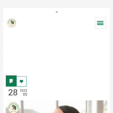
Nhà
NHÀ THUỐC THỌ XUÂN ĐƯỜNG
thuốc
gia
Kỷ lục GUINNESS nhà thuốc đông y gia truyền
truyền
TRANG CHỦ
nhiều đời nhất Việt Nam
Thọ
U Tuyến Giáp
Xuân
GIỚI THIỆU
Đường
THÔNG TIN BỆNH UNG THƯ
CÁC LOẠI UNG THƯ
CHỮA UNG THƯ BẰNG NAM Y
28
2023
05
LIÊN HỆ
FACEBOOK