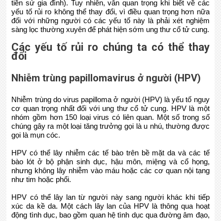
tiền sử gia đình). Tuy nhiên, vẫn quan trọng khi biết về các
yếu tố rủi ro không thể thay đổi, vì điều quan trọng hơn nữa
đối với những người có các yếu tố này là phải xét nghiệm
sàng lọc thường xuyên để phát hiện sớm ung thư cổ tử cung.
Các yếu tố rủi ro chúng ta có thể thay
đổi
Nhiễm trùng papillomavirus ở người (HPV)
Nhiễm trùng do virus papilloma ở người (HPV) là yếu tố nguy
cơ quan trọng nhất đối với ung thư cổ tử cung. HPV là một
nhóm gồm hơn 150 loại virus có liên quan. Một số trong số
chúng gây ra một loại tăng trưởng gọi là u nhú, thường được
gọi là mụn cóc.
HPV có thể lây nhiễm các tế bào trên bề mặt da và các tế
bào lót ở bộ phận sinh dục, hậu môn, miệng và cổ họng,
nhưng không lây nhiễm vào máu hoặc các cơ quan nội tạng
như tim hoặc phổi.
HPV có thể lây lan từ người này sang người khác khi tiếp
xúc da kề da. Một cách lây lan của HPV là thông qua hoạt
động tình dục, bao gồm quan hệ tình dục qua đường âm đạo,