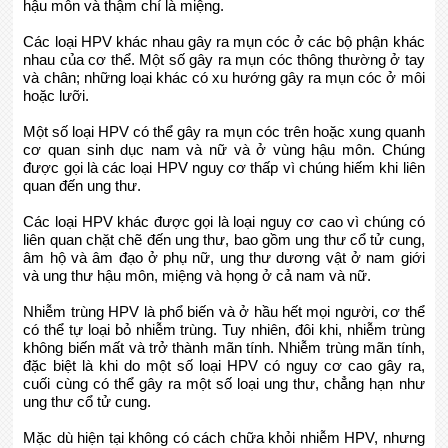
hậu môn và thậm chí là miệng.
Các loại HPV khác nhau gây ra mụn cóc ở các bộ phận khác
nhau của cơ thể. Một số gây ra mụn cóc thông thường ở tay
và chân; những loại khác có xu hướng gây ra mụn cóc ở môi
hoặc lưỡi.
Một số loại HPV có thể gây ra mụn cóc trên hoặc xung quanh
cơ quan sinh dục nam và nữ và ở vùng hậu môn. Chúng
được gọi là các loại HPV nguy cơ thấp vì chúng hiếm khi liên
quan đến ung thư.
Các loại HPV khác được gọi là loại nguy cơ cao vì chúng có
liên quan chặt chẽ đến ung thư, bao gồm ung thư cổ tử cung,
âm hộ và âm đạo ở phụ nữ, ung thư dương vật ở nam giới
và ung thư hậu môn, miệng và họng ở cả nam và nữ.
Nhiễm trùng HPV là phổ biến và ở hầu hết mọi người, cơ thể
có thể tự loại bỏ nhiễm trùng. Tuy nhiên, đôi khi, nhiễm trùng
không biến mất và trở thành mãn tính. Nhiễm trùng mãn tính,
đặc biệt là khi do một số loại HPV có nguy cơ cao gây ra,
cuối cùng có thể gây ra một số loại ung thư, chẳng hạn như
ung thư cổ tử cung.
Mặc dù hiện tại không có cách chữa khỏi nhiễm HPV, nhưng