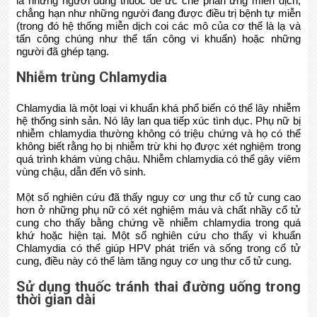
là những người dùng thuốc để ức chế phản ứng miễn dịch,
chẳng hạn như những người đang được điều trị bệnh tự miễn
(trong đó hệ thống miễn dịch coi các mô của cơ thể là lạ và
tấn công chúng như thể tấn công vi khuẩn) hoặc những
người đã ghép tạng.
Nhiễm trùng Chlamydia
Chlamydia là một loại vi khuẩn khá phổ biến có thể lây nhiễm
hệ thống sinh sản. Nó lây lan qua tiếp xúc tình dục. Phụ nữ bị
nhiễm chlamydia thường không có triệu chứng và họ có thể
không biết rằng họ bị nhiễm trừ khi họ được xét nghiệm trong
quá trình khám vùng chậu. Nhiễm chlamydia có thể gây viêm
vùng chậu, dẫn đến vô sinh.
Một số nghiên cứu đã thấy nguy cơ ung thư cổ tử cung cao
hơn ở những phụ nữ có xét nghiệm máu và chất nhầy cổ tử
cung cho thấy bằng chứng về nhiễm chlamydia trong quá
khứ hoặc hiện tại. Một số nghiên cứu cho thấy vi khuẩn
Chlamydia có thể giúp HPV phát triển và sống trong cổ tử
cung, điều này có thể làm tăng nguy cơ ung thư cổ tử cung.
Sử dụng thuốc tránh thai đường uống trong
thời gian dài