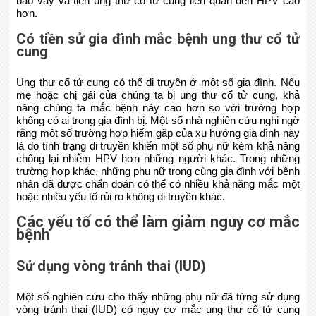
bào vảy và tiền ung thư cổ tử cung liên quan đến HPV cao
hơn.
Có tiền sử gia đình mắc bệnh ung thư cổ tử
cung
Ung thư cổ tử cung có thể di truyền ở một số gia đình. Nếu
mẹ hoặc chị gái của chúng ta bị ung thư cổ tử cung, khả
năng chúng ta mắc bệnh này cao hơn so với trường hợp
không có ai trong gia đình bị. Một số nhà nghiên cứu nghi ngờ
rằng một số trường hợp hiếm gặp của xu hướng gia đình này
là do tình trạng di truyền khiến một số phụ nữ kém khả năng
chống lại nhiễm HPV hơn những người khác. Trong những
trường hợp khác, những phụ nữ trong cùng gia đình với bệnh
nhân đã được chẩn đoán có thể có nhiều khả năng mắc một
hoặc nhiều yếu tố rủi ro không di truyền khác.
Các yếu tố có thể làm giảm nguy cơ mắc
bệnh
Sử dụng vòng tránh thai (IUD)
Một số nghiên cứu cho thấy những phụ nữ đã từng sử dụng
vòng tránh thai (IUD) có nguy cơ mắc ung thư cổ tử cung