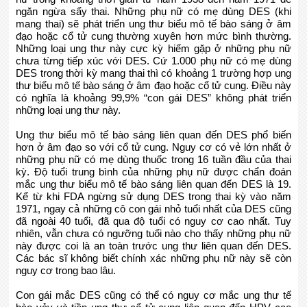
ngăn ngừa sẩy thai. Những phụ nữ có mẹ dùng DES (khi
mang thai) sẽ phát triển ung thư biểu mô tế bào sáng ở âm
đạo hoặc cổ tử cung thường xuyên hơn mức bình thường.
Những loại ung thư này cực kỳ hiếm gặp ở những phụ nữ
chưa từng tiếp xúc với DES. Cứ 1.000 phụ nữ có mẹ dùng
DES trong thời kỳ mang thai thì có khoảng 1 trường hợp ung
thư biểu mô tế bào sáng ở âm đạo hoặc cổ tử cung. Điều này
có nghĩa là khoảng 99,9% “con gái DES” không phát triển
những loại ung thư này.
Ung thư biểu mô tế bào sáng liên quan đến DES phổ biến
hơn ở âm đạo so với cổ tử cung. Nguy cơ có vẻ lớn nhất ở
những phụ nữ có mẹ dùng thuốc trong 16 tuần đầu của thai
kỳ. Độ tuổi trung bình của những phụ nữ được chẩn đoán
mắc ung thư biểu mô tế bào sáng liên quan đến DES là 19.
Kể từ khi FDA ngừng sử dụng DES trong thai kỳ vào năm
1971, ngay cả những cô con gái nhỏ tuổi nhất của DES cũng
đã ngoài 40 tuổi, đã qua độ tuổi có nguy cơ cao nhất. Tuy
nhiên, vẫn chưa có ngưỡng tuổi nào cho thấy những phụ nữ
này được coi là an toàn trước ung thư liên quan đến DES.
Các bác sĩ không biết chính xác những phụ nữ này sẽ còn
nguy cơ trong bao lâu.
Con gái mắc DES cũng có thể có nguy cơ mắc ung thư tế