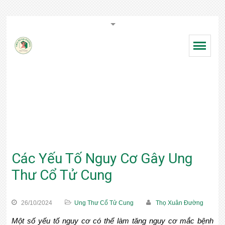
Nhà
NHÀ THUỐC THỌ XUÂN ĐƯỜNG
thuốc
gia
Kỷ lục GUINNESS nhà thuốc đông y gia truyền
truyền
nhiều đời nhất Việt Nam
Thọ
Ung Thư Cổ Tử Cung
Xuân
Đường
TRANG CHỦ
GIỚI THIỆU
Các Yếu Tố Nguy Cơ Gây Ung
THÔNG TIN BỆNH UNG THƯ
Thư Cổ Tử Cung
CÁC LOẠI UNG THƯ
26/10/2024
Ung Thư Cổ Tử Cung
Thọ Xuân Đường
CHỮA UNG THƯ BẰNG NAM Y
Một số yếu tố nguy cơ có thể làm tăng nguy cơ mắc bệnh