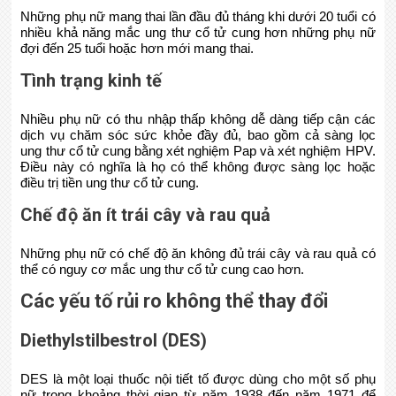
Những phụ nữ mang thai lần đầu đủ tháng khi dưới 20 tuổi có
nhiều khả năng mắc ung thư cổ tử cung hơn những phụ nữ
đợi đến 25 tuổi hoặc hơn mới mang thai.
Tình trạng kinh tế
Nhiều phụ nữ có thu nhập thấp không dễ dàng tiếp cận các
dịch vụ chăm sóc sức khỏe đầy đủ, bao gồm cả sàng lọc
ung thư cổ tử cung bằng xét nghiệm Pap và xét nghiệm HPV.
Điều này có nghĩa là họ có thể không được sàng lọc hoặc
điều trị tiền ung thư cổ tử cung.
Chế độ ăn ít trái cây và rau quả
Những phụ nữ có chế độ ăn không đủ trái cây và rau quả có
thể có nguy cơ mắc ung thư cổ tử cung cao hơn.
Các yếu tố rủi ro không thể thay đổi
Diethylstilbestrol (DES)
DES là một loại thuốc nội tiết tố được dùng cho một số phụ
nữ trong khoảng thời gian từ năm 1938 đến năm 1971 để