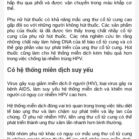
hấp thụ qua phổi và được vận chuyển trong máu khắp cơ
thể.
Phụ nữ hút thuốc có khả năng mắc ung thư cổ tử cung cao
gấp đôi so với những người không hút thuốc. Các sản phẩm
phụ của thuốc lá đã được tìm thấy trong chất nhầy cổ tử
cung của phụ nữ hút thuốc. Các nhà nghiên cứu tin rằng
những chất này làm hỏng DNA của tế bào cổ tử cung và có
thể góp phần vào sự phát triển của ung thư cổ tử cung. Hút
thuốc cũng làm cho hệ thống miễn dịch kém hiệu quả hơn
trong việc chống lại nhiễm trùng HPV.
Có hệ thống miễn dịch suy yếu
Virus gây suy giảm miễn dịch ở người (HIV), loại virus gây ra
bệnh AIDS, làm suy yếu hệ thống miễn dịch và khiến mọi
người có nguy cơ nhiễm HPV cao hơn.
Hệ thống miễn dịch đóng vai trò quan trọng trong việc tiêu diệt
tế bào ung thư và làm chậm sự phát triển và lây lan của
chúng. Ở phụ nữ nhiễm HIV, tiền ung thư cổ tử cung có thể
phát triển thành ung thư xâm lấn nhanh hơn bình thường.
Một nhóm phụ nữ khác có nguy cơ mắc ung thư cổ tử cung