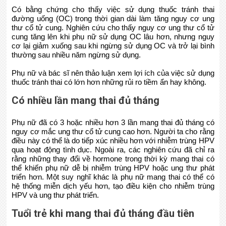
Có bằng chứng cho thấy việc sử dụng thuốc tránh thai
đường uống (OC) trong thời gian dài làm tăng nguy cơ ung
thư cổ tử cung. Nghiên cứu cho thấy nguy cơ ung thư cổ tử
cung tăng lên khi phụ nữ sử dụng OC lâu hơn, nhưng nguy
cơ lại giảm xuống sau khi ngừng sử dụng OC và trở lại bình
thường sau nhiều năm ngừng sử dụng.
Phụ nữ và bác sĩ nên thảo luận xem lợi ích của việc sử dụng
thuốc tránh thai có lớn hơn những rủi ro tiềm ẩn hay không.
Có nhiều lần mang thai đủ tháng
Phụ nữ đã có 3 hoặc nhiều hơn 3 lần mang thai đủ tháng có
nguy cơ mắc ung thư cổ tử cung cao hơn. Người ta cho rằng
điều này có thể là do tiếp xúc nhiều hơn với nhiễm trùng HPV
qua hoạt động tình dục. Ngoài ra, các nghiên cứu đã chỉ ra
rằng những thay đổi về hormone trong thời kỳ mang thai có
thể khiến phụ nữ dễ bị nhiễm trùng HPV hoặc ung thư phát
triển hơn. Một suy nghĩ khác là phụ nữ mang thai có thể có
hệ thống miễn dịch yếu hơn, tạo điều kiện cho nhiễm trùng
HPV và ung thư phát triển.
Tuổi trẻ khi mang thai đủ tháng đầu tiên