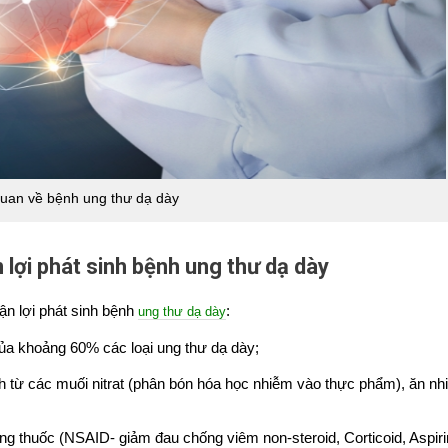
uan về bệnh ung thư dạ dày
lợi phát sinh bệnh ung thư dạ dày
n lợi phát sinh bệnh
:
ung thư dạ dày
ủa khoảng 60% các loại ung thư dạ dày;
h từ các muối nitrat (phân bón hóa học nhiễm vào thực phẩm), ăn nh
ụng thuốc (NSAID- giảm đau chống viêm non-steroid, Corticoid, Aspir