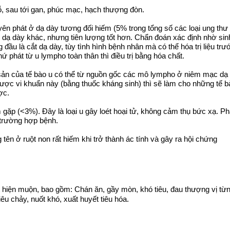
ỗ, sau tới gan, phúc mạc, hạch thượng đòn.
n phát ở dạ dày tương đối hiếm (5% trong tổng số các loại ung thư
 dạ dày khác, nhưng tiên lượng tốt hơn. Chẩn đoán xác định nhờ sin
 đầu là cắt dạ dày, tùy tình hình bệnh nhân mà có thể hóa trị liệu trư
ứ phát từ u lympho toàn thân thì điều trị bằng hóa chất.
ản của tế bào u có thể từ nguồn gốc các mô lympho ở niêm mạc dạ
được vi khuẩn này (bằng thuốc kháng sinh) thì sẽ làm cho những tế b
ợc.
 gặp (<3%). Đây là loại u gây loét hoại tử, không cảm thụ bức xạ. P
 trường hợp bệnh.
tên ở ruột non rất hiếm khi trở thành ác tính và gây ra hội chứng
t hiện muộn, bao gồm: Chán ăn, gầy mòn, khó tiêu, đau thượng vị từ
êu chảy, nuốt khó, xuất huyết tiêu hóa.