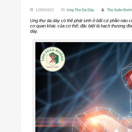
12/05/2023
Ung Thư Dạ Dày
Thọ Xuân Đườ
Ung thư dạ dày có thể phát sinh ở bất cứ phần nào củ
cơ quan khác của cơ thể; đặc biệt là hạch thượng đò
dày.