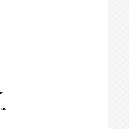
h
àn
hắc.