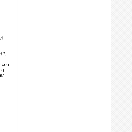
vi
 HP.
ư còn
ng
hư