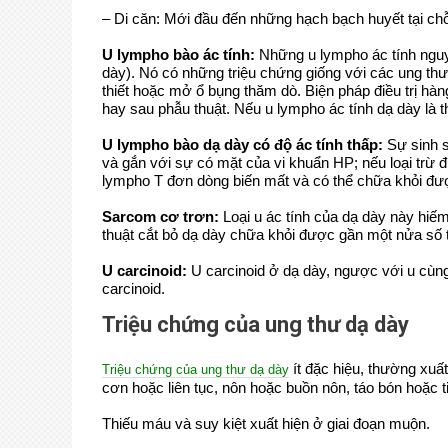
– Di căn: Mới đầu đến những hạch bạch huyết tại ch
U lympho bào ác tính:
Những u lympho ác tính nguyê
dày). Nó có những triệu chứng giống với các ung thư
thiết hoặc mở ổ bụng thăm dò. Biện pháp điều trị hàng
hay sau phẫu thuật. Nếu u lympho ác tính dạ dày là th
U lympho bào dạ dày có độ ác tính thấp:
Sự sinh s
và gắn với sự có mặt của vi khuẩn HP; nếu loại trừ 
lympho T đơn dòng biến mất và có thể chữa khỏi đư
Sarcom cơ trơn:
Loại u ác tính của dạ dày này hiếm
thuật cắt bỏ dạ dày chữa khỏi được gần một nửa số
U carcinoid:
U carcinoid ở dạ dày, ngược với u cùng 
carcinoid.
Triệu chứng của ung thư dạ dày
ít đặc hiệu, thường xuấ
Triệu chứng của ung thư dạ dày
cơn hoặc liên tục, nôn hoặc buồn nôn, táo bón hoặc ti
Thiếu máu và suy kiệt xuất hiện ở giai đoạn muộn.