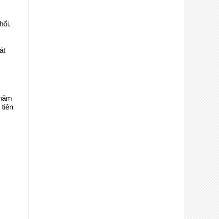
hổi,
át
 năm
tiên