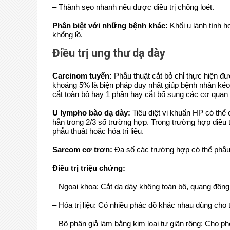
– Thành sẹo nhanh nếu được điều trị chống loét.
Phân biệt với những bệnh khác:
Khối u lành tính h
khổng lồ.
Điều trị ung thư dạ dày
Carcinom tuyến:
Phẫu thuật cắt bỏ chỉ thực hiện đ
khoảng 5% là biện pháp duy nhất giúp bệnh nhân kéo
cắt toàn bộ hay 1 phần hay cắt bổ sung các cơ quan l
U lympho bào dạ dày:
Tiêu diệt vi khuẩn HP có thể
hẳn trong 2/3 số trường hợp. Trong trường hợp điều 
phẫu thuật hoặc hóa trị liệu.
Sarcom cơ trơn:
Đa số các trường hợp có thể phẫu 
Điều trị triệu chứng:
– Ngoại khoa: Cắt dạ dày không toàn bộ, quang đông 
– Hóa trị liệu: Có nhiều phác đồ khác nhau dùng cho 
– Bộ phận giả làm bằng kim loại tự giãn rộng: Cho ph