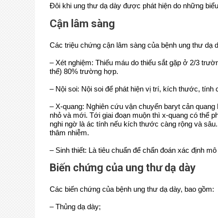
Đôi khi ung thư dạ dày được phát hiện do những biể
Cận lâm sàng
Các triệu chứng cận lâm sàng của bệnh ung thư dạ 
– Xét nghiệm: Thiếu máu do thiếu sắt gặp ở 2/3 trườ
thể) 80% trường hợp.
– Nội soi: Nội soi để phát hiện vị trí, kích thước, tính
– X-quang: Nghiên cứu vận chuyển baryt cản quang 
nhỏ và mới. Tới giai đoạn muộn thì x-quang có thể ph
nghi ngờ là ác tính nếu kích thước càng rộng và sâu
thâm nhiễm.
– Sinh thiết: Là tiêu chuẩn để chẩn đoán xác định m
Biến chứng của ung thư dạ dày
Các biến chứng của bệnh ung thư dạ dày, bao gồm:
– Thủng dạ dày;