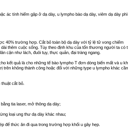
oặc ác tính hiếm gặp ở dạ dày, u lympho bào dạ dày, viêm dạ dày phì
ược 40% trường hợp. Cắt bỏ toàn bộ dạ dày với tỷ lệ tử vong chiếm
 dài thêm cuộc sống. Tùy theo định khu của tổn thương người ta có 
ân cận như lách, đuôi tụy, thực quản, đại tràng ngang.
 cho kết quả là cho những tế bào lympho T đơn dòng biến mất và u kh
trị trên không thành công hoặc đối với những type u lympho khác cần
thuật cắt bỏ.
bằng tia laser, mở thông dạ dày;
từng loại ung thư dạ dày khác nhau;
ép để thức ăn đi qua trong trường hợp khối u gây hẹp.