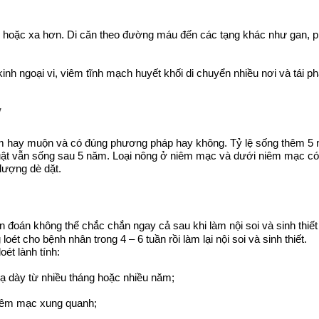
n hoặc xa hơn. Di căn theo đường máu đến các tạng khác như gan, p
nh ngoại vi, viêm tĩnh mạch huyết khối di chuyển nhiều nơi và tái ph
y
 sớm hay muộn và có đúng phương pháp hay không. Tỷ lệ sống thêm 5
uật vẫn sống sau 5 năm. Loại nông ở niêm mạc và dưới niêm mạc có 
 lượng dè dặt.
 đoán không thể chắc chắn ngay cả sau khi làm nội soi và sinh thiết
ét cho bệnh nhân trong 4 – 6 tuần rồi làm lại nội soi và sinh thiết.
ét lành tính:
 dạ dày từ nhiều tháng hoặc nhiều năm;
niêm mạc xung quanh;