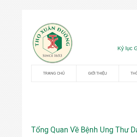
Nhà
Kỷ lục 
thuốc
gia
truyền
Thọ
TRANG CHỦ
GIỚI THIỆU
TH
Xuân
Đường
Ung Thư Dạ Dày
Tổng Quan Về Bệnh Ung Thư D