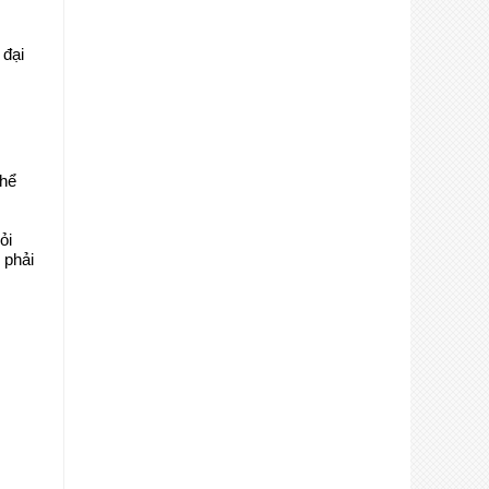
 đại
thể
ỏi
 phải