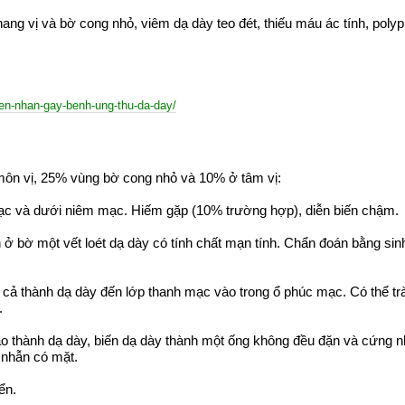
 hang vị và bờ cong nhỏ, viêm dạ dày teo đét, thiếu máu ác tính, polyp
en-nhan-gay-benh-ung-thu-da-day/
ôn vị, 25% vùng bờ cong nhỏ và 10% ở tâm vị:
mạc và dưới niêm mạc. Hiếm gặp (10% trường hợp), diễn biến chậm.
ển ở bờ một vết loét dạ dày có tính chất mạn tính. Chẩn đoán bằng sin
a cả thành dạ dày đến lớp thanh mạc vào trong ổ phúc mạc. Có thể tr
.
ào thành dạ dày, biến dạ dày thành một ống không đều đặn và cứng n
h nhẫn có mặt.
ển.