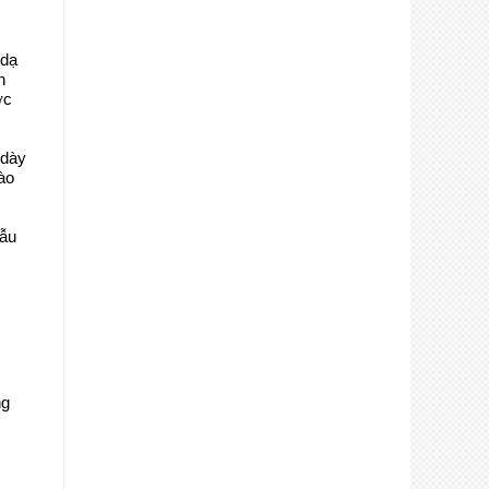
 dạ
h
ớc
 dày
ào
hẫu
ng