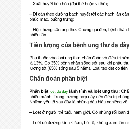
– Xuất huyết tiêu hóa (đại thể hoặc vi thể);
– Di căn theo đường bạch huyết tới các hạch lân cậ
phúc mạc, buồng trứng;
– Hội chứng cận ung thư: Chứng gai đen, bệnh thần ki
nhiều lần….
Tiên lượng của bệnh ung thư dạ dà
Phụ thuộc vào loại ung thư, chẩn đoán và điều trị
là 13%. Có 35% bệnh nhân sống sót sau khi phẫu th
lượng tốt (85% sống sau 5 năm). Loại teo đét có tiên
Chẩn đoán phân biệt
Phân biệt
lành tính và loét ung thư:
Chẩn
loét dạ dày
nhiều mảnh. Trong trường hợp này nên điều trị chống lo
Những yếu tố sau đây là những dấu hiệu nghiêng về lo
– Loét ở người trẻ tuổi, nam giới. Có những rối loạn
– Loét có đường kính <2cm, bờ rõ, không xâm lấn 