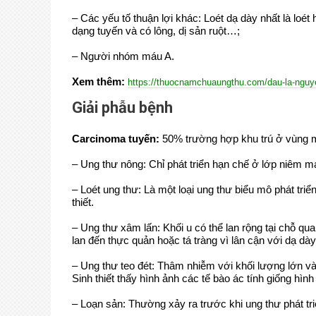
– Các yếu tố thuận lợi khác: Loét dạ dày nhất là loét
dạng tuyến và có lông, dị sản ruột…;
– Người nhóm máu A.
Xem thêm:
https://thuocnamchuaungthu.com/dau-la-nguy
Giải phẫu bệnh
Carcinoma tuyến:
50% trường hợp khu trú ở vùng m
– Ung thư nông: Chỉ phát triển hạn chế ở lớp niêm 
– Loét ung thư: Là một loại ung thư biểu mô phát tri
thiết.
– Ung thư xâm lấn: Khối u có thể lan rộng tại chỗ qu
lan đến thực quản hoặc tá tràng vì lân cận với dạ dày
– Ung thư teo đét: Thâm nhiễm với khối lượng lớn v
Sinh thiết thấy hình ảnh các tế bào ác tính giống hìn
– Loạn sản: Thường xảy ra trước khi ung thư phát tri