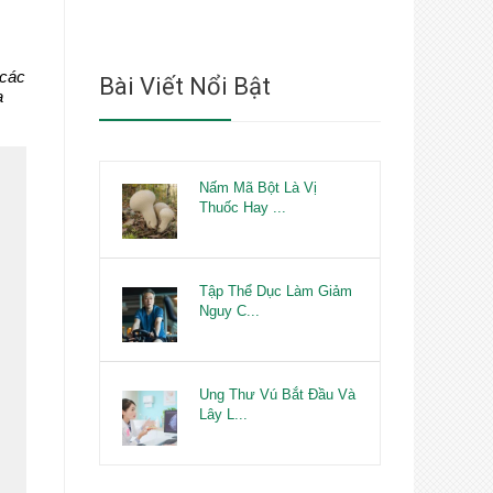
 các
Bài Viết Nổi Bật
ạ
Nấm Mã Bột Là Vị
Thuốc Hay ...
Tập Thể Dục Làm Giảm
Nguy C...
Ung Thư Vú Bắt Đầu Và
Lây L...